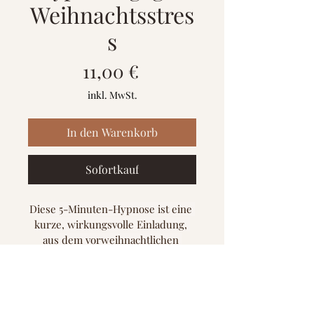
Weihnachtsstres
s
Preis
11,00 €
inkl. MwSt.
In den Warenkorb
Sofortkauf
Diese 5-Minuten-Hypnose ist eine 
kurze, wirkungsvolle Einladung, 
aus dem vorweihnachtlichen 
Tempo auszusteigen und wieder 
bei dir selbst anzukommen. 
weitere Infos
In einer Zeit, in der Erwartungen, 
Termine und innere To-do-Listen 
✨ Was diese Selbsthypnose 